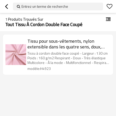
Entrez un terme de recherche
1
Produits Trouvés Sur
Tout Tissu À Cordon Double Face Coupé
Tissu pour sous-vêtements, nylon
extensible dans les quatre sens, doux,
adapté aux sous-vêtements, maillots de
Tissu à cordon double face coupé - Largeur : 130 cm
bain, vêtements de sport, multicolore en
Poids : 160 g/m2 Respirant - Doux - Très élastique
Multicolore - À la mode - Multifonctionnel - Respirant
stock.
- Doux - Très élastique.
modèle:H4923