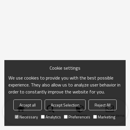
Cookie settings
We use cookies to provide you with the best possible
experience. They also allow us to analyze user behavior in
order to constantly improve the website for you.
Accept all
Accept Selection
Reject All
Accueil
chercher
catégorie
Envoyer une demand
Necessary
Analytics
Preferences
Marketing