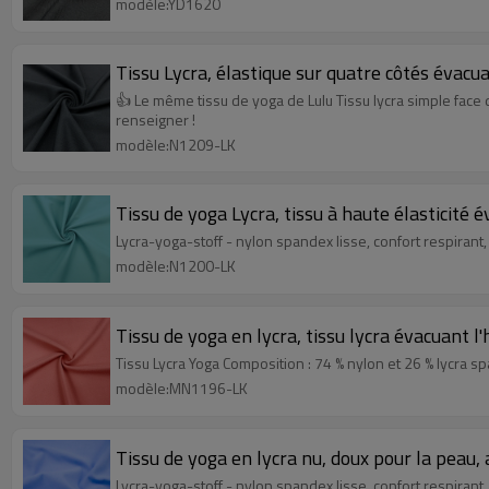
modèle:YD1620
Tissu Lycra, élastique sur quatre côtés évacu
👍 Le même tissu de yoga de Lulu Tissu lycra simple face 
renseigner !
modèle:N1209-LK
Tissu de yoga Lycra, tissu à haute élasticité
Lycra-yoga-stoff - nylon spandex lisse, confort respirant,
modèle:N1200-LK
Tissu de yoga en lycra, tissu lycra évacuant l
Tissu Lycra Yoga Composition : 74 % nylon et 26 % lycra s
modèle:MN1196-LK
Tissu de yoga en lycra nu, doux pour la peau
Lycra-yoga-stoff - nylon spandex lisse, confort respirant,