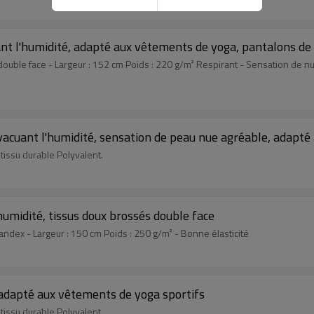
ant l'humidité, adapté aux vêtements de yoga, pantalons de 
double face - Largeur : 152 cm Poids : 220 g/m² Respirant - Sensation de n
 évacuant l'humidité, sensation de peau nue agréable, adapté
 tissu durable Polyvalent.
'humidité, tissus doux brossés double face
pandex - Largeur : 150 cm Poids : 250 g/m² - Bonne élasticité
, adapté aux vêtements de yoga sportifs
 tissu durable Polyvalent.