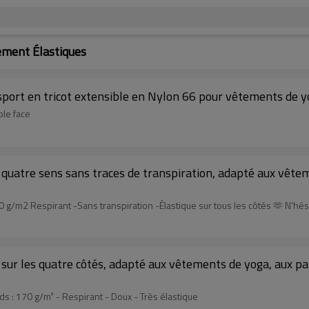
ement Élastiques
e sport en tricot extensible en Nylon 66 pour vêtements de 
ble face
s quatre sens sans traces de transpiration, adapté aux vête
10 g/m2 Respirant -Sans transpiration -Élastique sur tous les côtés 🫶 N'hés
x sur les quatre côtés, adapté aux vêtements de yoga, aux pa
ds : 170 g/m² - Respirant - Doux - Très élastique