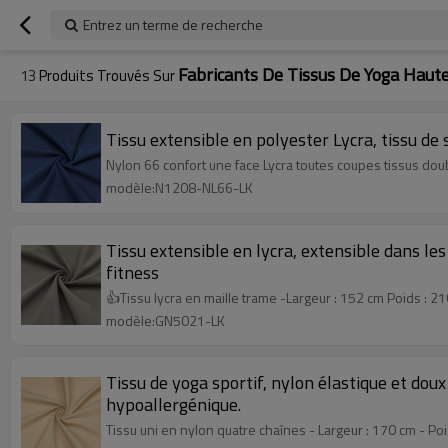
Entrez un terme de recherche
Fabricants De Tissus De Yoga Haut
13
Produits Trouvés Sur
Tissu extensible en polyester Lycra, tissu d
Nylon 66 confort une face Lycra toutes coupes tissus dou
modèle:N1208-NL66-LK
Tissu extensible en lycra, extensible dans le
fitness
👍Tissu lycra en maille trame -Largeur : 152 cm Poids : 2
modèle:GN5021-LK
Tissu de yoga sportif, nylon élastique et dou
hypoallergénique.
Tissu uni en nylon quatre chaînes - Largeur : 170 cm - Poi