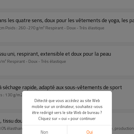
ns les quatre sens, doux pour les vêtements de yoga, les pan
 cm Poids : 260 -270 g/m² Respirant - Doux - Très élastique
su uni, respirant, extensible et doux pour la peau
 g/m² Respirant - Doux - Très élastique
 à séchage rapide, adapté aux sous-vêtements de sport
s : 130 g/m2 Respirant - Doux - Très élastique
Détecté que vous accédez au site Web
mobile sur un ordinateur, souhaitez-vous
être redirigé vers le site Web de bureau ?
Cliquez sur « oui » pour continuer
, tissu double face
10% élasthanne + 90% nylon -Produits fabriqués sur commande, production 
Non
Oui