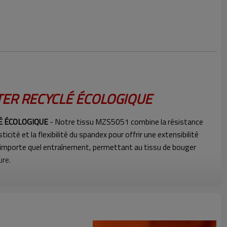
TER RECYCLÉ ÉCOLOGIQUE
É ÉCOLOGIQUE
- Notre tissu MZS5051 combine la résistance
sticité et la flexibilité du spandex pour offrir une extensibilité
'importe quel entraînement, permettant au tissu de bouger
ure.
E
- Notre tissu en nylon et élasthanne respirant permet à l'air de
nt l'humidité et la respirabilité, vous assurant de rester au
entraînement et concentré sur la réalisation de vos objectifs.