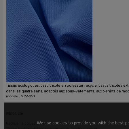
Tissus écologiques, tissu tricoté en polyester recyclé, tissus tricotés ex
dans les quatre sens, adaptés aux sous-vêtements, aux t-shirts de mod
modèle : MZS5051
vêtements de sport
Tissus biodégradables respectueux de l'environnemen
Nom
TISSU EN POLYESTER RECYC
Mots clé
We use cookies to provide you with the best pos
Taille
150 cm
Recycler le polyester uni