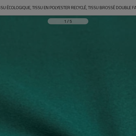
SSU ÉCOLOGIQUE, TISSU EN POLYESTER RECYCLÉ, TISSU BROSSÉ DOUBLE F
1
/
5