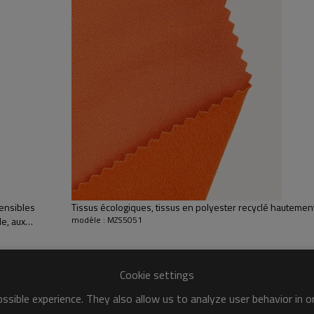
TISSU DURABLE
- Composé à 27
léger, doux et résistant. Il ne s
le laver à la main à l'eau claire et 
POLYVALENT
Que vous recherch
des tenues de danse, des vête
vêtement, notre tissu extensible
tensibles
Tissus écologiques, tissus en polyester recyclé hautemen
modèle : MZS5051
e, aux
t
Cookie settings
LÉ ÉCOLOGIQUE
sible experience. They also allow us to analyze user behavior in 