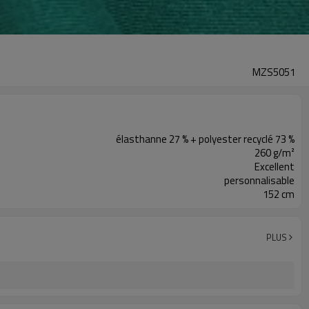
MZS5051
élasthanne 27 % + polyester recyclé 73 %
260 g/m²
Excellent
personnalisable
152 cm
PLUS