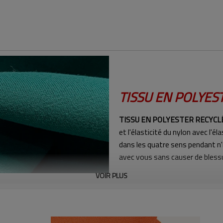
TISSU EN POLYES
TISSU EN POLYESTER RECYCL
et l'élasticité du nylon avec l'éla
dans les quatre sens pendant n
avec vous sans causer de bless
VOIR PLUS
RESPIRANT ET CONFORTABL
circuler librement tout en évacua
frais et à l'aise pendant votre 