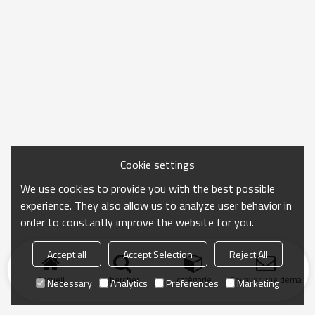
Cookie settings
We use cookies to provide you with the best possible
experience. They also allow us to analyze user behavior in
order to constantly improve the website for you.
Accept all
Accept Selection
Reject All
Accueil
chercher
catégorie
Envoyer une demand
Necessary
Analytics
Preferences
Marketing