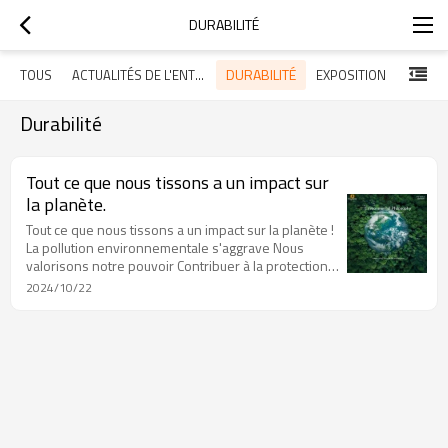
DURABILITÉ
DURABILITÉ
TOUS
ACTUALITÉS DE L'ENTREPRISE
EXPOSITION
Durabilité
Tout ce que nous tissons a un impact sur
la planète.
Tout ce que nous tissons a un impact sur la planète !
La pollution environnementale s'aggrave Nous
valorisons notre pouvoir Contribuer à la protection
de l'environnement Créer des solutions écologiques
2024/10/22
uniques Pour en savoir plus sur nos solutions de
tissus écologiques, contactez-nous.