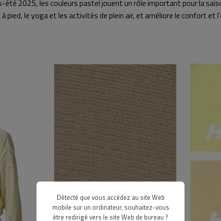
été 2025, les couleurs pastel jouent un rôle important pour la sai
ied, le yoga et les activités de plein air, et améliore le confort et l'
Détecté que vous accédez au site Web
mobile sur un ordinateur, souhaitez-vous
être redirigé vers le site Web de bureau ?